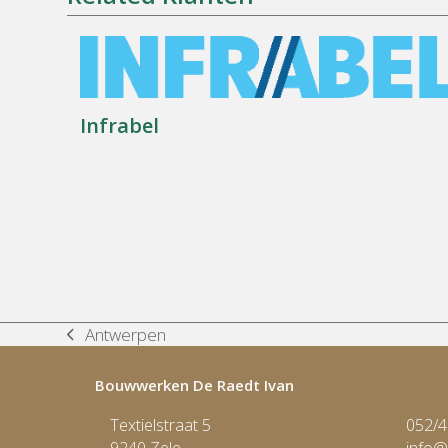
Infrabel
Antwerpen
previous
post:
Bouwwerken De Raedt Ivan
Textielstraat 5
052/4
9240 Zele
info@